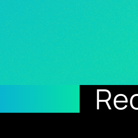
s
Recipe fo