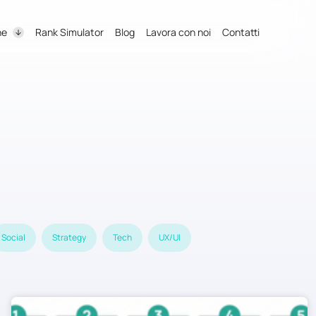
ne
Rank Simulator
Blog
Lavora con noi
Contatti
Social
Strategy
Tech
UX/UI