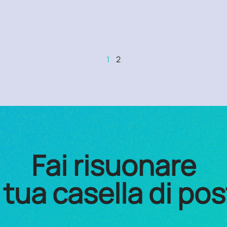
1
2
Fai risuonare
 tua casella di po