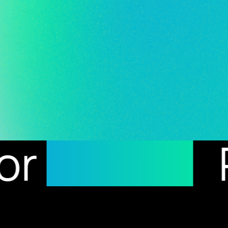
ults
Recipe