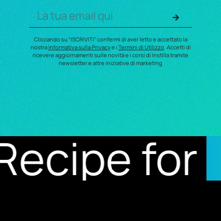
Cliccando su “ISCRIVITI” confermi di aver letto e accettato la
nostra
Informativa sulla Privacy
e i
Termini di Utilizzo
. Accetti di
ricevere aggiornamenti sulle novità e i corsi di Instilla tramite
newsletter e altre iniziative di marketing
 for
result