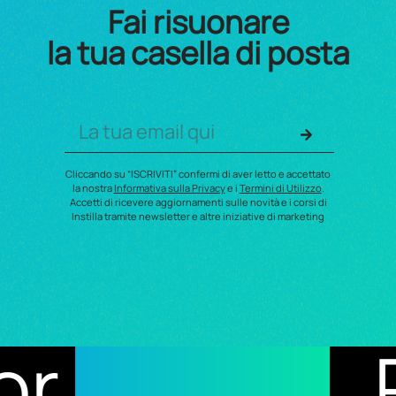
Fai risuonare
la tua casella di posta
Cliccando su “ISCRIVITI” confermi di aver letto e accettato
la nostra
Informativa sulla Privacy
e i
Termini di Utilizzo
.
Accetti di ricevere aggiornamenti sulle novità e i corsi di
Instilla tramite newsletter e altre iniziative di marketing
esults
Rec