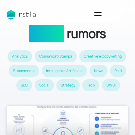
Digital
rumors
Analytics
Comunicati Stampa
Creative e Copywriting
E-commerce
Intelligenza Artificiale
News
Paid
SEO
Social
Strategy
Tech
UX/UI