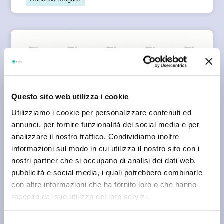
Questo sito web utilizza i cookie
Utilizziamo i cookie per personalizzare contenuti ed
annunci, per fornire funzionalità dei social media e per
AI SEARCH
analizzare il nostro traffico. Condividiamo inoltre
informazioni sul modo in cui utilizza il nostro sito con i
Simulare il sistema: ottenere insight attraverso
nostri partner che si occupano di analisi dei dati web,
il Reverse Engineering della GEO
pubblicità e social media, i quali potrebbero combinarle
con altre informazioni che ha fornito loro o che hanno
Francesco Ragusa
raccolto dal suo utilizzo dei loro servizi.
Selezione