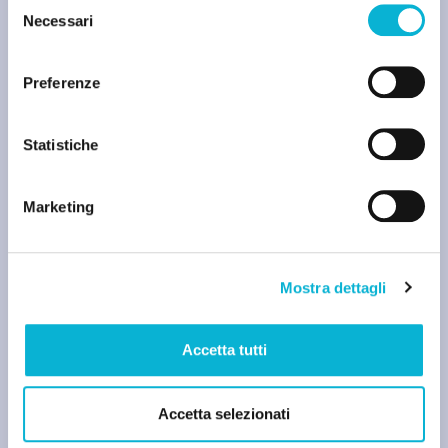
Necessari
del
consenso
Preferenze
Statistiche
Marketing
AI SEARCH
Attribuzione di query ed entità: capire chi
genera il valore nel nuovo web
Mostra dettagli
Francesco Ragusa
Accetta tutti
Accetta selezionati