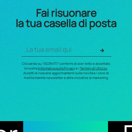
Fai risuonare
la tua casella di posta
Cliccando su “ISCRIVITI” confermi di aver letto e accettato
la nostra
Informativa sulla Privacy
e i
Termini di Utilizzo
.
Accetti di ricevere aggiornamenti sulle novità e i corsi di
Instilla tramite newsletter e altre iniziative di marketing