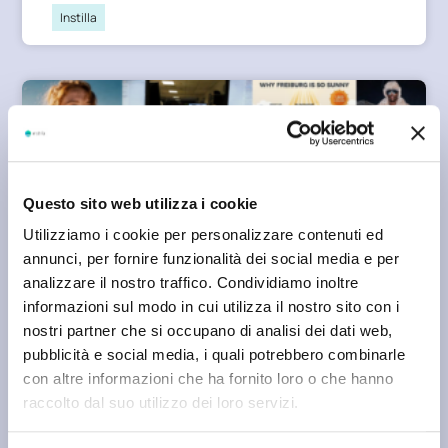
Instilla
Questo sito web utilizza i cookie
Utilizziamo i cookie per personalizzare contenuti ed
annunci, per fornire funzionalità dei social media e per
analizzare il nostro traffico. Condividiamo inoltre
NEWS
informazioni sul modo in cui utilizza il nostro sito con i
FLUX 2: Il modello che porta la generazione AI a
nostri partner che si occupano di analisi dei dati web,
un livello professionale
pubblicità e social media, i quali potrebbero combinarle
con altre informazioni che ha fornito loro o che hanno
raccolto dal suo utilizzo dei loro servizi.
Giammarco Gizzi