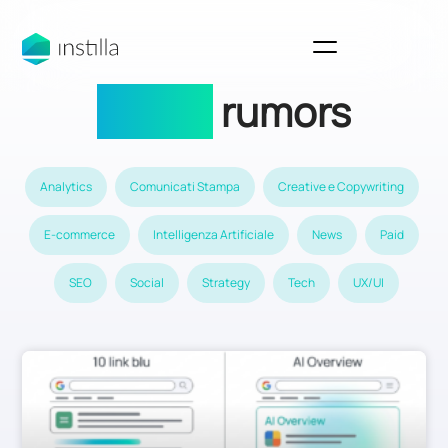
Digital
rumors
Analytics
Comunicati Stampa
Creative e Copywriting
E-commerce
Intelligenza Artificiale
News
Paid
SEO
Social
Strategy
Tech
UX/UI