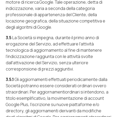
motore di ricerca
Google
. Tale operazione, detta di
indicizzazione,
varia a
s
econda della categoria
professionale di appartenenza del Cliente, della
locazione geografica, della situazione competitiva e
degli algoritmi di
Google
.
3.5
La Società si impegna, durante il primo anno di
erogazione del Servizio, ad effettuare l’attività
tecnologica di aggiornamento al fine di mantenere
l’indicizzazione raggiunta con le attività svolte
dall’attivazione del Servizio, senza ulteriore
corresponsione di prezzi aggiuntivi
.
3.5.1
Gli aggiornamenti effettuati periodicamen
t
e dalla
S
ocietà potranno essere considerati ordinari ovvero
straordinari. Per aggiornamentiordinari si intendono, a
titolo esemplificativo, la movimentazione di
account
Google Plus
, l’iscrizione su nuove piattaforme e/o
directory
, gli aggiornamenti derivanti da modifiche