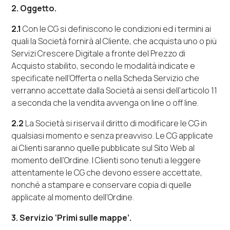
2.
Oggetto.
2.1
Con le CG si definiscono le condizioni ed i termini ai
quali la Società fornirà al Cliente, che acquista uno o più
Servizi Crescere Digitale a fronte del Prezzo di
Acquisto stabilito, secondo le modalità indicate e
specificate nell’Offerta o nella Scheda Servizio che
verranno accettate dalla Società ai sensi dell’articolo 11
a seconda che la vendita avvenga
on line
o
off line
.
2.2
La Società si riserva il diritto di modificare le CG in
qualsiasi momento e senza preavviso. Le CG applicate
ai Clienti saranno quelle pubblicate sul Sito Web al
momento dell’Ordine. I Clienti sono tenuti a leggere
attentamente le CG che devono essere accettate,
nonché a stampare e conservare copia di quelle
applicate al momento dell’Ordine.
3.
Servizio
‘
Primi sulle mappe
’.