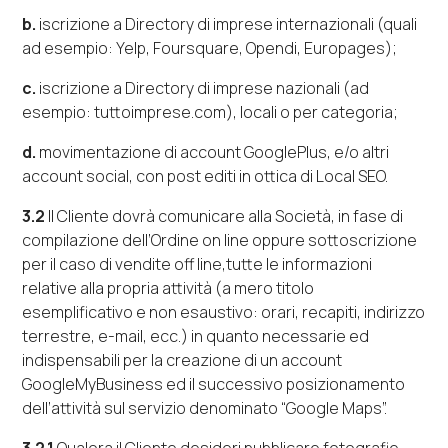
b.
iscrizione a
Directory
di imprese internazionali (quali
ad esempio:
Yelp
,
Foursquare
,
Opendi
,
Europages
);
c.
iscrizione a
Directory
di imprese nazionali (ad
esempio:
tuttoimprese.com
), locali o per categoria;
d.
movimentazione di
account
GooglePlus
, e/o altri
account social
, con
post
editi in ottica di Local SEO.
3.2
Il Cliente dovrà comunicare alla Società, in fase di
compilazione dell’Ordine
on line
oppure sottoscrizione
per il caso di vendite
off line
,
tutte l
e informazioni
relative alla propria attività (a mero
titolo
esemplificativo e non esaustivo: orari, recapiti, indirizzo
terrestre,
e-mail
, ecc.) in quanto necessarie ed
indispensabili per la creazione di un
account
GoogleMyBusiness
ed il successivo posizionamento
dell’attività sul servizio denominato “
Google Maps
”.