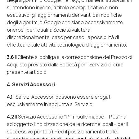
degli algoritmi di
Google
. Per aggiornamenti straordinari
si intendono invece, a titolo esemplificativo e non
esaustivo, gli aggiornamenti derivanti da modifiche
degli algoritmi di
Google
che siano eccessivamente
onerosi, per i quali la Società valuterà
discrezionalmente, caso per caso, la possibilità di
effettuare tale attività tecnologica di aggiornamento.
3.6
Il Cliente si obbliga alla corresponsione del Prezzo di
Acquisto previsto dalla Società per il Servizio di cui al
presente articolo.
4.
S
ervizi Accessori.
4.1
I Servizi Accessori possono essere erogati
esclusivamente in aggiunta al Servizio.
4.2
Il Servizio Accessorio “
Primi sulle mappe – Plus
” ha
ad oggetto l’indicizzazione delle ricerche locali – per il
successivo punto a) – ed il posizionamento tra le