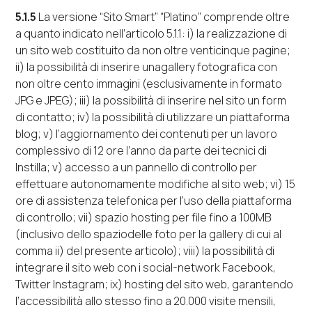
5.1.5
La versione “
Sito Smart
” “
Platino
” comprende oltre
a quanto indicato nell’articolo 5.1.1:
i
) la realizzazione di
un sito
web
costituito da non oltre venticinque pagine;
ii
) la possibilità di inserire una
gallery
fotografica con
non oltre cento immagini (esclusivamente in formato
JPG e JPEG);
iii
) la possibilità di inserire nel sito un
form
di contatto;
iv
) la possibilità di utilizzare un piattaforma
blog
;
v
) l’aggiornamento dei contenuti per un lavoro
complessivo di 12 ore l’anno da parte dei tecnici di
Instilla;
v)
accesso a un pannello di controllo per
effettuare autonomamente modifiche al sito
web
;
vi)
15
ore di assistenza telefonica per l’uso della piattaforma
di controllo;
vii)
spazio
hosting
per
file
fino a 100MB
(inclusivo dello spaziodelle foto per la
gallery
di cui al
comma
ii
) del presente articolo);
viii
) la possibilità di
integrare il sito
web
con i
social-network
Facebook
,
Twitter
Instagram; ix) hosting
del sito
web
, garantendo
l’accessibilità allo stesso fino a 20.000 visite mensili,