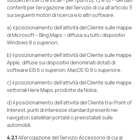
suddette ricerche locali – per i punti b), c) e d) – dei dati
conferiti
per l’erogazione del Servizio di cui all’articolo 3
sui seguenti motori di ricerca e/o altri
software
:
a) il posizionamento dell’attività del Cliente sulle mappe
di
Microsoft
–
Bing
Maps
– diffusa su tutti i dispositivi
Windows
8 o superiori
;
b) il posizionamento dell’attività del Cliente sulle mappe
Apple
, diffuse sui dispositivi denominati dotati di
software
iOS 6 o superiori, MacOS 10.9 o superiore;
c) il posizionamento dell’attività del Cliente sulle mappe
vettoriali
Here Maps
, prodotte da
Nokia
;
d) il posizionamento dell’attività del Cliente tra i
Point of
Interest
, punti di interesse
standard
presenti nei
navigatori satellitari portatili o preinstallati sulle
automobili.
4.2.1
All’erogazione del Servizio Accessorio di cui al