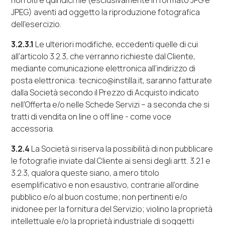
non oltre quindici
file
(esclusivamente in formato JPG e
JPEG) aventi ad oggetto la riproduzione fotografica
dell’esercizio.
3.2.3.1
Le ulteriori modifiche, eccedenti quelle di cui
all’articolo 3.2.3, che verranno richieste dal Cliente,
mediante comunicazione elettronica all’indirizzo di
posta elettronica: tecnico@instilla.it, saranno fatturate
dalla Società secondo il Prezzo di Acquisto indicato
nell’Offerta e/o nelle Schede Servizi – a seconda che si
tratti di vendita
on line
o
off line
- come voce
accessoria.
3.2.4
La Società si riserva la possibilità di non pubblicare
le fotografie inviate dal Cliente ai sensi degli artt. 3.2.1 e
3.2.3, qualora queste siano, a mero titolo
esemplificativo e non esaustivo, contrarie all’ordine
pubblico e/o al buon costume; non pertinenti e/o
inidonee per la fornitura del Servizio; violino la proprietà
intellettuale e/o la proprietà industriale di soggetti