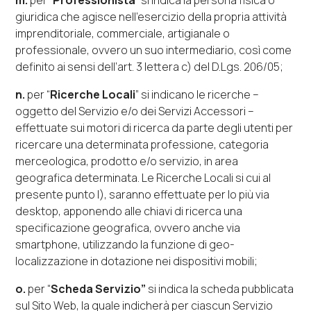
m.
per “
Professionista
” si indica la persona fisica o
giuridica che agisce nell'esercizio della propria attività
imprenditoriale, commerciale, artigianale o
professionale, ovvero un suo intermediario, così come
definito ai sensi dell’art. 3 lettera c) del D.Lgs. 206/05;
n.
per “
Ricerche Locali
” si indicano le ricerche –
oggetto del Servizio e/o dei Servizi Accessori –
effettuate sui motori di ricerca da parte degli utenti per
ricercare una determinata professione, categoria
merceologica, prodotto e/o servizio, in area
geografica determinata. Le Ricerche Locali si cui al
presente punto l), saranno effettuate per lo più
via
desktop
, apponendo alle chiavi di ricerca una
specificazione geografica, ovvero anche
via
smartphone
, utilizzando la funzione di geo-
localizzazione in dotazione nei dispositivi mobili;
o.
per “
Scheda Servizio”
si indica la scheda pubblicata
sul Sito Web, la quale indicherà per ciascun Servizio