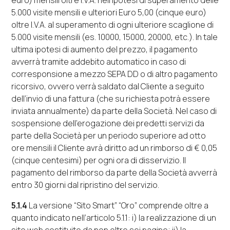
euro) mensili oltre I.V.A. nell’ipotesi di superamento delle
5.000 visite mensili e ulteriori Euro 5,00 (cinque euro)
oltre I.V.A. al superamento di ogni ulteriore scaglione di
5.000 visite mensili (es. 10000, 15000, 20000, etc.). In tale
ultima ipotesi di aumento del prezzo, il pagamento
avverrà tramite addebito automatico in caso di
corresponsione a mezzo SEPA DD o di altro pagamento
ricorsivo, ovvero verrà saldato dal Cliente a seguito
dell’invio di una fattura (che su richiesta potrà essere
inviata annualmente) da parte della Società. Nel caso di
sospensione dell’erogazione dei predetti servizi da
parte della Società per un periodo superiore ad otto
ore mensili il Cliente avrà diritto ad un rimborso di € 0,05
(cinque centesimi) per ogni ora di disservizio. Il
pagamento del rimborso da parte della Società avverrà
entro 30 giorni dal ripristino del servizio.
5.1.4
La versione “
Sito Smart
” “
Oro
” comprende oltre a
quanto indicato nell’articolo 5.1.1:
i)
la realizzazione di un