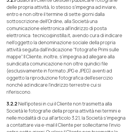
3.2.1
Qualora il Cliente desideri pubblicare fotografie
delle propria attività, lo stesso s’impegna ad inviare,
entro e non oltre il termine di sette giorni dalla
sottoscrizione dell’Ordine, alla Società una
comunicazione elettronica all’indirizzo di posta
elettronica: tecnico@instilla.it, avendo cura di indicare
nell’oggetto la denominazione sociale della propria
attività seguita dall’indicazione “fotografie Primi sulle
mappe”. Il Cliente, inoltre, s’impegna ad allegare alla
suindicata comunicazione non oltre quindici
file
(esclusivamente in formato JPG e JPEG) aventi ad
oggetto la riproduzione fotografica dell’esercizio
nonché ad indicare l’indirizzo terrestre cui si
riferiscono.
3.2.2
Nell’ipotesi in cui il Cliente non trasmetta alla
Società le fotografie della propria attività nei termini e
nelle modalità di cui all’articolo 3.2.1, la Società s’impegna
a contattare via
e-mail
il Cliente per sollecitarne l’invio