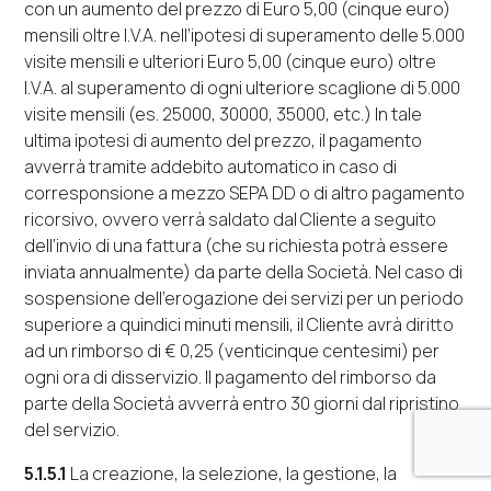
con un aumento del prezzo di Euro 5,00 (cinque euro)
mensili oltre I.V.A. nell’ipotesi di superamento delle 5.000
visite mensili e ulteriori Euro 5,00 (cinque euro) oltre
I.V.A. al superamento di ogni ulteriore scaglione di 5.000
visite mensili (es. 25000, 30000, 35000, etc.)
In tale
ultima ipotesi di aumento del prezzo, il pagamento
avverrà tramite addebito automatico in caso di
corresponsione a mezzo SEPA DD o di altro pagamento
ricorsivo, ovvero verrà saldato dal Cliente a seguito
dell’invio di una fattura (che su richiesta potrà essere
inviata annualmente) da parte della Società. Nel caso di
sospensione dell’erogazione dei servizi per un periodo
superiore a quindici minuti mensili, il Cliente avrà diritto
ad un rimborso di € 0,25 (venticinque centesimi) per
ogni ora di disservizio. Il pagamento del rimborso da
parte della Società avverrà entro 30 giorni dal ripristino
del servizio.
5.1.5.1
La creazione, la selezione, la gestione, la