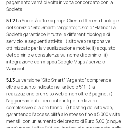
pagamento verrà di volta in volta concordato con la
Società
5.1.2
La Società offre ai propri Clienti differenti tipologie
del servizio “
Sito Smart
”: “
Argento
”,
“
Oro
” e
“
Platino
”. La
Società garantisce in tutte le differenti tipologie di
servizio le seguenti attività:
i
) sito
web responsive
ottimizzato per la visualizzazione
mobile
;
ii
) acquisto
del dominio e consulenza sul nome di dominio;
iii
)
integrazione con mappa
Google Maps
/ servizio
Waynaut.
5.1.3
La versione “
Sito Smart
” “
Argento
” comprende,
oltre a quanto indicato nell’articolo 5.1.1:
i
) la
realizzazione di un sito
web
di non oltre 3 pagine;
ii
)
l’aggiornamento dei contenuti per un lavoro
complessivo di 3 ore l'anno;
iii) hosting
del sito
web
,
garantendo l’accessibilità allo stesso fino a 5.000 visite
mensili, con un aumento del prezzo di Euro 5,00 (cinque