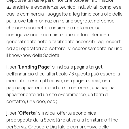
deputate tali dalle parti, nonché tutte le informazioni
aziendali e le esperienze tecnico-industriali, comprese
quelle commerciali, soggette al legittimo controllo delle
parti, ove tali informazioni: siano segrete, nel senso
che non siano nel loro insieme o nella precisa
configurazione e combinazione dei loro elementi
generalmente note o facilmente accessibili agli esperti
ed agli operatori del settore. Ivi espressamente incluso
il
Know-how
della Società;
i.
per “
Landing Page
” si indica la pagina
target
dell’annuncio di cui all’articolo 7.3 questa può essere, a
mero titolo esemplificativo, una pagina
social
, una
pagina appartenente ad un sito
internet
, una pagina
appartenente ad un sito
e-commerce
, un
form
di
contatto, un video, ecc.;
j.
per “
Offerta
” si indica l’offerta economica
predisposta dalla Società relativa alla fornitura
off line
dei Servizi Crescere Digitale e comprensiva delle