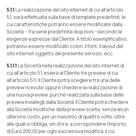
5.1.1
La realizzazione del sito
internet
di cui all’articolo
5.1, sarà effettuata sulla base di
template
predefiniti, le
cui caratteristiche potranno essere modificate dalla
Società – fra serie predefinita diopzioni –secondo le
esigenze espresse dal Cliente. A titolo esemplificativo,
potranno essere modificati i colori, il
font
, il
layout
del
sito
internet
oggetto del presente servizio, ecc.
5.1.1.1
La Società nella realizzazione del sito
internet
di
cui all’articolo 5.1, invierà al Cliente tre
preview
di cui
all’articolo 5.1.1. Il Cliente potrà scegliere tra una delle
preview
ricevute oppure chiedere la realizzazione di
una nuova
preview
, purché realizzata sulla base delle
preview
inviategli dalla Società. Il Cliente potrà chiedere
alla Società modifiche della
preview
scelta, senza alcun
ulteriore costo, per un massimo di quattro volte, oltre
alle quali si obbliga, sin d’ora, a corrispondere l’importo
di Euro 200,00 per ogni successiva modifica, il cui