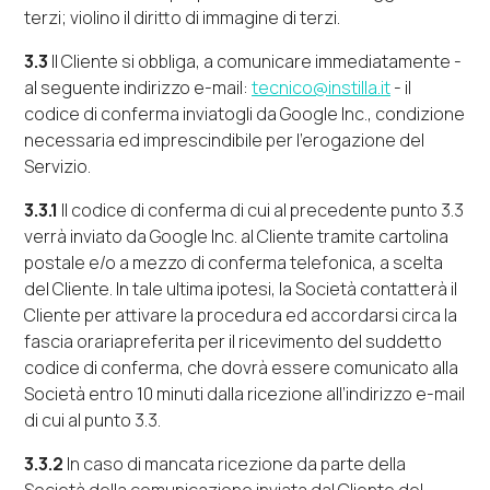
terzi; violino il diritto di immagine di terzi.
3.3
Il Cliente si obbliga, a comunicare immediatamente -
al seguente indirizzo
e-mail
:
tecnico@instilla.it
- il
codice di conferma inviatogli da
Google Inc.
, condizione
necessaria ed imprescindibile per l’erogazione del
Servizio.
3.3.1
Il codice di conferma di cui al precedente punto 3.3
verrà inviato da
Google Inc.
al Cliente tramite cartolina
postale e/o a mezzo di conferma telefonica, a scelta
del Cliente. In tale ultima ipotesi, la Società contatterà il
Cliente per attivare la procedura ed accordarsi circa la
fascia orariapreferita per il ricevimento del suddetto
codice di conferma, che dovrà essere comunicato alla
Società entro 10 minuti dalla ricezione all’indirizzo
e-mail
di cui al punto 3.3.
3.3.2
In caso di mancata ricezione da parte della