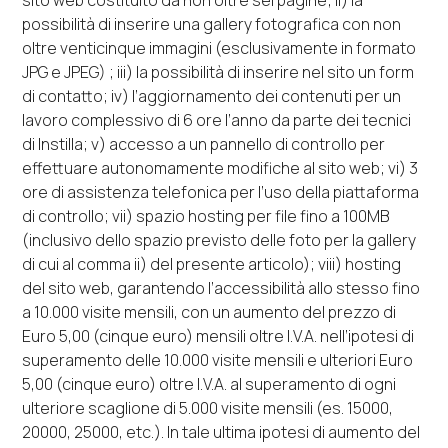
sito
web
costituito da non oltre sei pagine;
ii)
la
possibilità di inserire una
gallery
fotografica con non
oltre venticinque immagini (esclusivamente in formato
JPG e JPEG) ;
iii
) la possibilità di inserire nel sito un
form
di contatto;
iv
) l’aggiornamento dei contenuti per un
lavoro complessivo di 6 ore l’anno da parte dei tecnici
di Instilla;
v)
accesso a un pannello di controllo per
effettuare autonomamente modifiche al sito
web
;
vi)
3
ore di assistenza telefonica per l’uso della piattaforma
di controllo;
vii)
spazio
hosting
per file fino a 100MB
(inclusivo dello spazio previsto delle foto per la
gallery
di cui al comma
ii
) del presente articolo);
viii)
hosting
del sito
web
, garantendo l’accessibilità allo stesso fino
a 10.000 visite mensili, con un aumento del prezzo di
Euro 5,00 (cinque euro) mensili oltre I.V.A. nell’ipotesi di
superamento delle 10.000 visite mensili e ulteriori Euro
5,00 (cinque euro) oltre I.V.A. al superamento di ogni
ulteriore scaglione di 5.000 visite mensili (es. 15000,
20000, 25000, etc.). In tale ultima ipotesi di aumento del