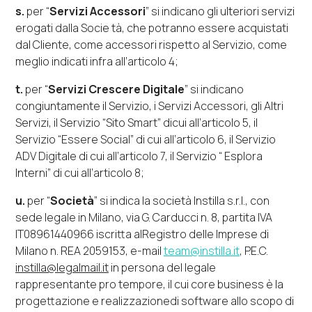
s.
per “
Servizi Accessori
” si indicano gli ulteriori servizi
erogati dalla Socie tà, che potranno essere acquistati
dal Cliente, come accessori rispetto al Servizio, come
meglio indicati
infra
all’articolo 4;
t.
per “
Servizi Crescere Digitale
” si indicano
congiuntamente il Servizio, i Servizi Accessori, gli Altri
Servizi, il Servizio “
Sito Smart
” dicui all’articolo 5, il
Servizio “
Essere Social
” di cui all’articolo 6, il Servizio
ADV Digitale
di cui all’articolo 7, il Servizio
“
Esplora
Interni
” di cui all’articolo 8;
u.
per “
Società
” si indica la società Instilla s.r.l.,
con
sede legale in Milano, via G. Carducci n. 8, partita IVA
IT08961440966 iscritta alRegistro delle Imprese di
Milano n. REA 2059153,
e-mail
team@instilla.it
,
P.E.C.
instilla@legalmail.it
in persona del legale
rappresentante
pro tempore
, il cui
core business
è la
progettazione e realizzazionedi
software
allo scopo di