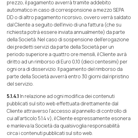
prezzo, il pagamento avverrà tramite addebito
automatico in caso di corresponsione a mezzo SEPA
DD o di altro pagamento ricorsivo, ovvero verrà saldato
dal Cliente a seguito dell’invio di una fattura (che su
richiesta potrà essere inviata annualmente) da parte
della Società. Nel caso di sospensione dell’erogazione
dei predetti servizi da parte della Società per un
periodo superiore a quattro ore mensili, il Cliente avrà
diritto ad un rimborso di Euro 0,10 (dieci centesimi) per
ogni ora di disservizio. Il pagamento del rimborso da
parte della Società avverrà entro 30 giorni dal ripristino
del servizio.
5.1.4.1
In relazione ad ogni modifica dei contenuti
pubblicati sul sito
web
effettuata direttamente dal
Cliente attraverso l’accesso al pannello di controllo di
cui all’articolo 5.1.4
v)
, il Cliente espressamente esonera
e manleva la Società da qualsivoglia responsabilità
circa i contenuti pubblicati sul sito
web
.