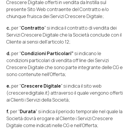
Crescere Digitale offerti in vendita da Instilla sul
presente Sito Web contraente del Contratto e/o
chiunque fruisca dei Servizi Crescere Digitale;
c.
per “
Contratto
” si indica il contratto di vendita dei
Servizi Crescere Digitale che la Società conclude con il
Cliente ai sensi dell’articolo 12;
d.
per “
Condizioni Particolari”
si indicano le
condizioni particolari di vendita
off line
dei Servizi
Crescere Digitale che sono parte integrante delle CG e
sono contenute nell’Offerta;
e.
per “
Crescere Digitale
” si indica il sito
web
(
cresceredigitale.it
) attraverso il quale vengono offerti
ai Clienti i Servizi della Società;
f.
per “
Durata
” si indica il periodo temporale nel quale la
Società dovrà erogare al Cliente i Servizi Crescere
Digitale come indicati nelle CG e nell’Offerta;