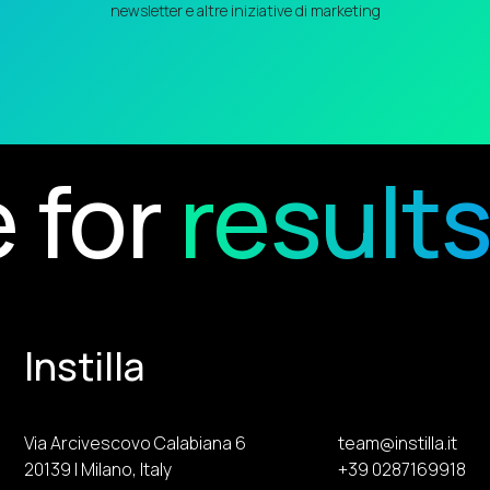
newsletter e altre iniziative di marketing
sults
Recip
Instilla
Via Arcivescovo Calabiana 6
team@instilla.it
20139 | Milano, Italy
+39 0287169918