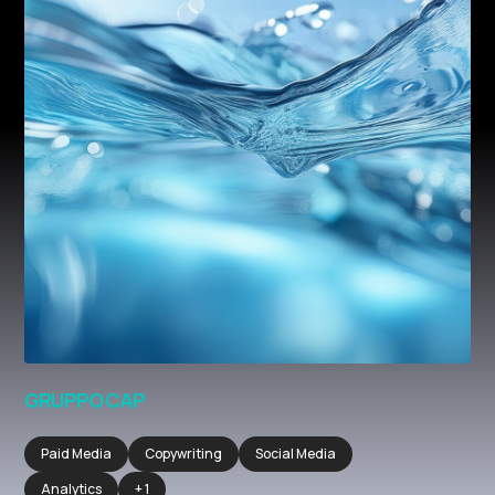
GRUPPO CAP
Paid Media
Copywriting
Social Media
Analytics
+ 1