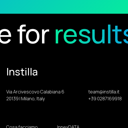
or
results
R
Instilla
Via Arcivescovo Calabiana 6
team@instilla.it
20139 | Milano, Italy
+39 0287169918
Cosa facciamo
InnexDATA