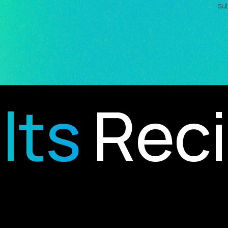
sul
ts
Recip