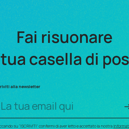
Fai risuonare
 tua casella di po
riviti alla newsletter
iccando su “ISCRIVITI” confermi di aver letto e accettato la nostra
Informat