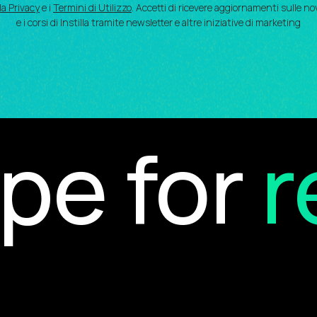
la Privacy
e i
Termini di Utilizzo
. Accetti di ricevere aggiornamenti sulle no
e i corsi di Instilla tramite newsletter e altre iniziative di marketing
e for
re