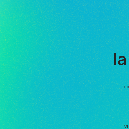
la
Isc
Cl