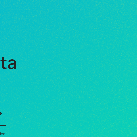
sta
iva