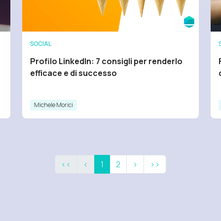
SOCIAL
Profilo LinkedIn: 7 consigli per renderlo
efficace e di successo
Michele Morici
<<
<
1
2
>
>>