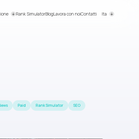
ione
Rank Simulator
Blog
Lavora con noi
Contatti
Ita
News
Paid
Rank Simulator
SEO