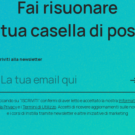
Fai risuonare
 tua casella di po
riviti alla newsletter
iccando su “ISCRIVITI” confermi di aver letto e accettato la nostra
Informat
la Privacy
e i
Termini di Utilizzo
. Accetti di ricevere aggiornamenti sulle no
e i corsi di Instilla tramite newsletter e altre iniziative di marketing