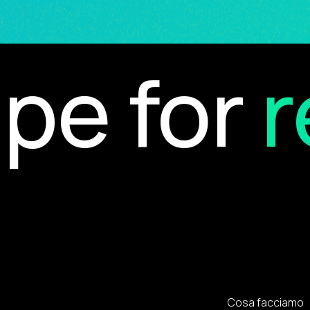
e for
re
Cosa facciamo