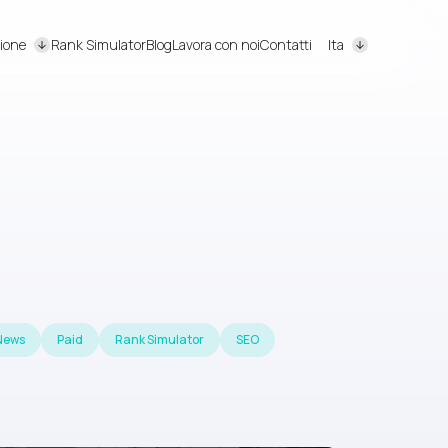
ione
Rank Simulator
Blog
Lavora con noi
Contatti
Ita
News
Paid
Rank Simulator
SEO