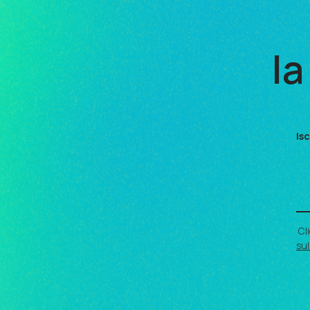
la
Isc
Cl
sul