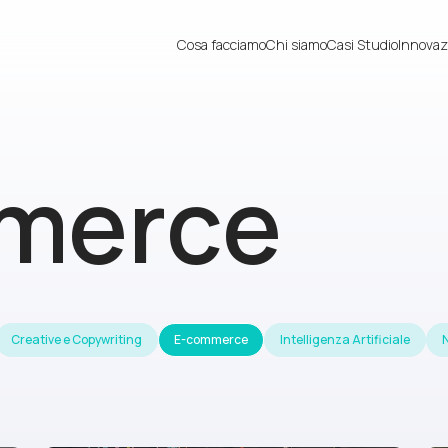
Cosa facciamo
Chi siamo
Casi Studio
Innovaz
merce
Creative e Copywriting
E-commerce
Intelligenza Artificiale