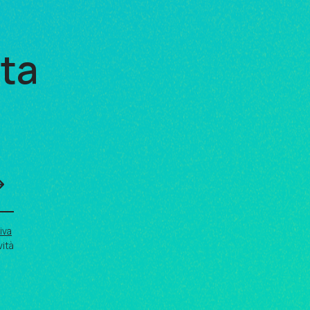
sta
iva
vità