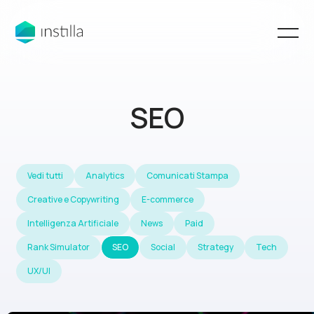
SEO
Vedi tutti
Analytics
Comunicati Stampa
Creative e Copywriting
E-commerce
Intelligenza Artificiale
News
Paid
Rank Simulator
SEO
Social
Strategy
Tech
UX/UI