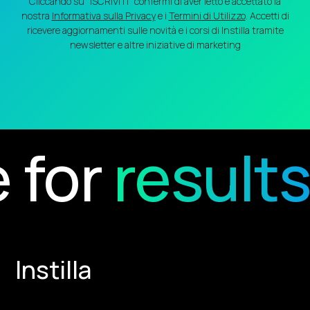
Cliccando su “ISCRIVITI” confermi di aver letto e accettato la
nostra
Informativa sulla Privacy
e i
Termini di Utilizzo
. Accetti di
ricevere aggiornamenti sulle novità e i corsi di Instilla tramite
newsletter e altre iniziative di marketing
r
results
Re
Instilla