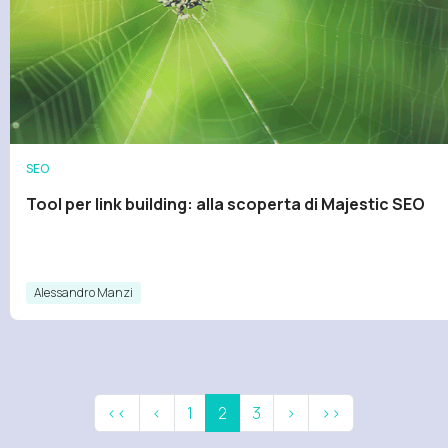
SEO
Tool per link building: alla scoperta di Majestic SEO
Alessandro Manzi
<<
<
1
2
3
>
>>