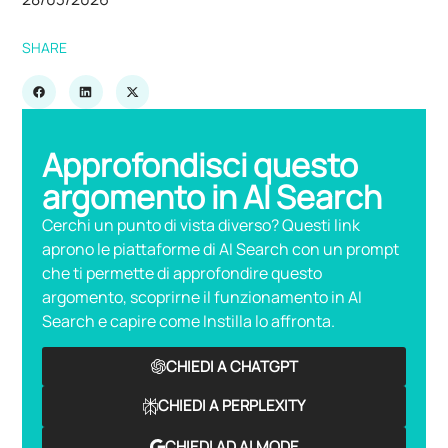
SHARE
Approfondisci questo
argomento in AI Search
Cerchi un punto di vista diverso? Questi link
aprono le piattaforme di AI Search con un prompt
che ti permette di approfondire questo
argomento, scoprirne il funzionamento in AI
Search e capire come Instilla lo affronta.
CHIEDI A CHATGPT
CHIEDI A PERPLEXITY
CHIEDI AD AI MODE