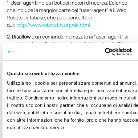
1.
User-agent
indica i bot dei motori di ricerca. L’elenco
che include la maggior parte dei “user-agent” è il Web
Robots Database, che puoi consultare
qui:
http://www.robotstxt.org/db.html
.
2. Disallow
è un comando indirizzato ai “user-agent”, ai
quali viene impedita la scansione di determinati URL
(come dicevamo prima, si può utilizzare per le privacy
policy, la pagina di log-in del sito, ecc.).
3.
Allow
serve per suggerire ai bot dei motori di ricerca di
Questo sito web utilizza i cookie
scansionare le child directory presenti all’interno di
Utilizziamo i cookie per personalizzare contenuti ed annunci,
parent directory a cui è stato assegnato il comando
fornire funzionalità dei social media e per analizzare il nostro
“disallow”.
traffico. Condividiamo inoltre informazioni sul modo in cui uti
Puoi realizzare il tuo file robots.txt personalizzato
il nostro sito con i nostri partner che si occupano di analisi de
utilizzando la seguente sintassi:
dati web, pubblicità e social media, i quali potrebbero combin
con altre informazioni che ha fornito loro o che hanno raccolt
User-agent: [nome del bot a cui
suo utilizzo dei loro servizi.
applicare le regole successive; il