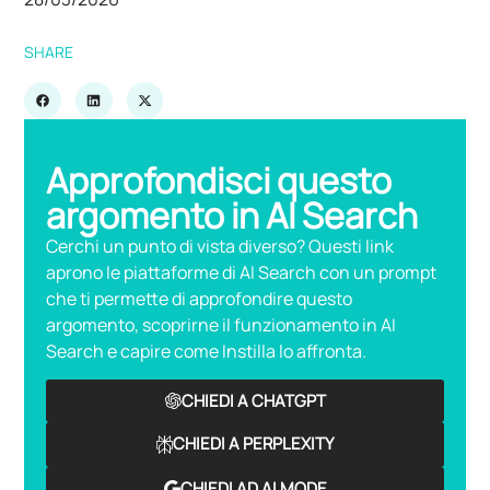
SHARE
Approfondisci questo
argomento in AI Search
Cerchi un punto di vista diverso? Questi link
aprono le piattaforme di AI Search con un prompt
che ti permette di approfondire questo
argomento, scoprirne il funzionamento in AI
Search e capire come Instilla lo affronta.
CHIEDI A CHATGPT
CHIEDI A PERPLEXITY
CHIEDI AD AI MODE