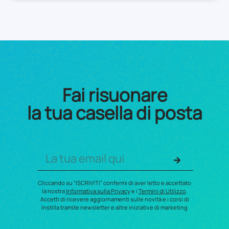
Fai risuonare
la tua casella di posta
Cliccando su “ISCRIVITI” confermi di aver letto e accettato
la nostra
Informativa sulla Privacy
e i
Termini di Utilizzo
.
Accetti di ricevere aggiornamenti sulle novità e i corsi di
Instilla tramite newsletter e altre iniziative di marketing