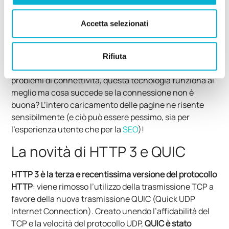
singola richiesta del client.
Accetta selezionati
L’utilizzo di HTTP 2 ha portato ad un sensibile
miglioramento delle performance nel caricamento di
pagine web andando a spremere al massimo le
Rifiuta
potenzialità del protocollo TCP/IP. In assenza di
problemi di connettività, questa tecnologia funziona al
meglio ma cosa succede se la connessione non è
buona? L’intero caricamento delle pagine ne risente
sensibilmente (e ciò può essere pessimo, sia per
l’esperienza utente che per la
SEO
)!
La novità di HTTP 3 e QUIC
HTTP 3 è la terza e recentissima versione del protocollo
HTTP
: viene rimosso l’utilizzo della trasmissione TCP a
favore della nuova trasmissione QUIC (Quick UDP
Internet Connection). Creato unendo l’affidabilità del
TCP e la velocità del protocollo UDP,
QUIC è stato