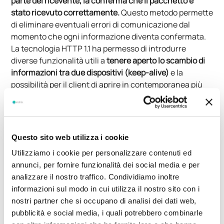
parte del ricevente, la conferma che il pacchetto è
stato ricevuto correttamente.
Questo metodo permette
di eliminare eventuali errori di comunicazione dal
momento che ogni informazione diventa confermata.
La tecnologia HTTP 1.1 ha permesso di introdurre
diverse funzionalità utili a
tenere aperto lo scambio di
informazioni tra due dispositivi (keep-alive)
e la
possibilità per il client di aprire in contemporanea più
connessioni TCP/IP con il server in modo da richiedere
più flussi di informazioni simultaneamente.
Insieme al protocollo HTTP 1.1, era possibile mettere in
Questo sito web utilizza i cookie
sicurezza le informazioni criptandole tramite un
certificato di sicurezza SSL/TLS (TLS è il successore di
Utilizziamo i cookie per personalizzare contenuti ed
SSL).
La connessione così composta prende il nome di
annunci, per fornire funzionalità dei social media e per
HTTPS e permette di
proteggere lo scambio di
analizzare il nostro traffico. Condividiamo inoltre
pacchetti tra due dispositivi inviando informazioni
informazioni sul modo in cui utilizza il nostro sito con i
codificate e autenticate.
Questo aumento di sicurezza
nostri partner che si occupano di analisi dei dati web,
ha però portato ad una diminuzione di performance
in
pubblicità e social media, i quali potrebbero combinarle
quanto i dispositivi coinvolti devono dedicare fino a 2