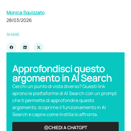
Monica Squizzato
28/03/2026
SHARE
Approfondisci questo
argomento in AI Search
Cerchi un punto di vista diverso? Questi link
aprono le piattaforme di AI Search con un prompt
che ti permette di approfondire questo
argomento, scoprirne il funzionamento in AI
Search e capire come Instilla lo affronta.
CHIEDI A CHATGPT