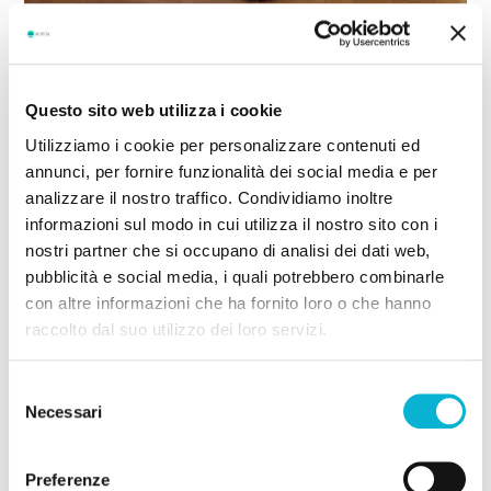
Social commerce ed e-
Questo sito web utilizza i cookie
commerce: alternative o
Utilizziamo i cookie per personalizzare contenuti ed
annunci, per fornire funzionalità dei social media e per
canali integrati?
analizzare il nostro traffico. Condividiamo inoltre
informazioni sul modo in cui utilizza il nostro sito con i
A questo punto ti starai dicendo: “Ma allora chi me lo fa
nostri partner che si occupano di analisi dei dati web,
fare aprire un e-commerce tradizionale che, tra le altre
pubblicità e social media, i quali potrebbero combinarle
complessità, richiede anche costi elevati, tempistiche
con altre informazioni che ha fornito loro o che hanno
prolungate e costante manutenzione, quando posso
raccolto dal suo utilizzo dei loro servizi.
aprire
facilmente e gratuitamente
(!) un social
commerce, come
Facebook e Instagram Shop
?”
Selezione
Necessari
del
La risposta è “Vero, ma solo in parte”. Al momento
il
consenso
social commerce non è in grado di sostituire
pienamente l’e-commerce tradizionale
, per diversi
Preferenze