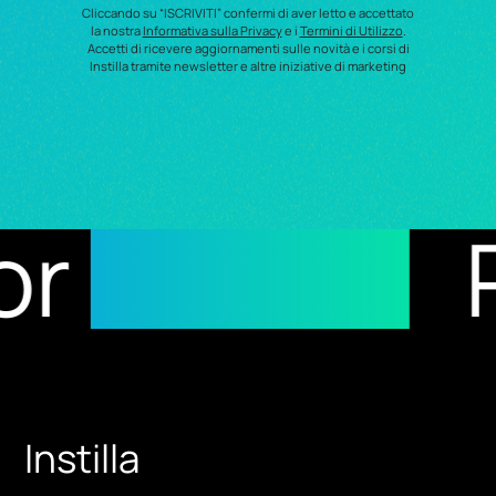
Cliccando su “ISCRIVITI” confermi di aver letto e accettato
la nostra
Informativa sulla Privacy
e i
Termini di Utilizzo
.
Accetti di ricevere aggiornamenti sulle novità e i corsi di
Instilla tramite newsletter e altre iniziative di marketing
ults
Recip
Instilla