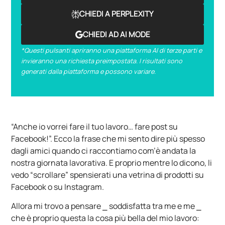
CHIEDI A PERPLEXITY
CHIEDI AD AI MODE
*Questi pulsanti apriranno una piattaforma AI di terze parti e
invieranno una richiesta preimpostata. I risultati sono
generati dalla piattaforma e possono variare.
“Anche io vorrei fare il tuo lavoro… fare post su
Facebook!”. Ecco la frase che mi sento dire più spesso
dagli amici quando ci raccontiamo com’è andata la
nostra giornata lavorativa. E proprio mentre lo dicono, li
vedo “scrollare” spensierati una vetrina di prodotti su
Facebook o su Instagram.
Allora mi trovo a pensare ⎯ soddisfatta tra me e me ⎯
che è proprio questa la cosa più bella del mio lavoro: