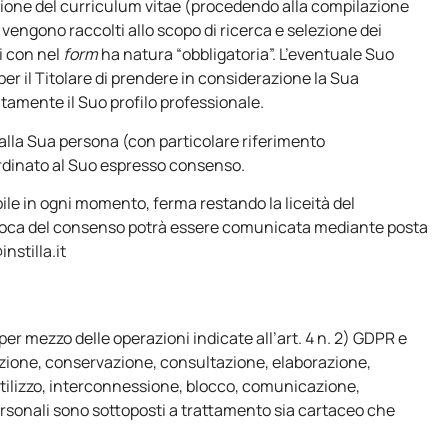
razione del curriculum vitae (procedendo alla compilazione
 vengono raccolti allo scopo di ricerca e selezione dei
i con nel
form
ha natura “obbligatoria”. L’eventuale Suo
 per il Titolare di prendere in considerazione la Sua
atamente il Suo profilo professionale.
vi alla Sua persona (con particolare riferimento
ordinato al Suo espresso consenso.
ile in ogni momento, ferma restando la liceità del
evoca del consenso potrà essere comunicata mediante posta
nstilla.it
 per mezzo delle operazioni indicate all’art. 4 n. 2) GDPR e
azione, conservazione, consultazione, elaborazione,
utilizzo, interconnessione, blocco, comunicazione,
personali sono sottoposti a trattamento sia cartaceo che