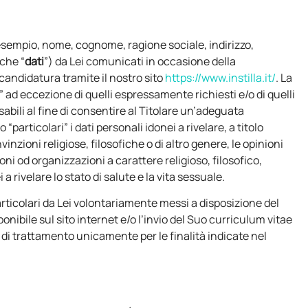
ad esempio, nome, cognome, ragione sociale, indirizzo,
nche “
dati
”) da Lei comunicati in occasione della
candidatura tramite il nostro sito
https://www.instilla.it/
. La
i” ad eccezione di quelli espressamente richiesti e/o di quelli
bili al fine di consentire al Titolare un’adeguata
articolari” i dati personali idonei a rivelare, a titolo
vinzioni religiose, filosofiche o di altro genere, le opinioni
ioni od organizzazioni a carattere religioso, filosofico,
a rivelare lo stato di salute e la vita sessuale.
articolari da Lei volontariamente messi a disposizione del
onibile sul sito internet e/o l’invio del Suo curriculum vitae
di trattamento unicamente per le finalità indicate nel