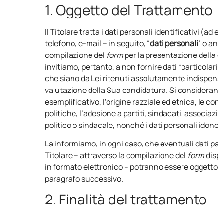
1. Oggetto del Trattamento
Il Titolare tratta i dati personali identificativi (
telefono, e-mail – in seguito, “
dati personali
” o a
compilazione del
form
per la presentazione della 
invitiamo, pertanto, a non fornire dati “particolar
che siano da Lei ritenuti assolutamente indispensa
valutazione della Sua candidatura. Si considerano “p
esemplificativo, l’origine razziale ed etnica, le con
politiche, l’adesione a partiti, sindacati, associaz
politico o sindacale, nonché i dati personali idonei 
La informiamo, in ogni caso, che eventuali dati p
Titolare – attraverso la compilazione del
form
disp
in formato elettronico – potranno essere oggetto 
paragrafo successivo.
2. Finalità del trattamento