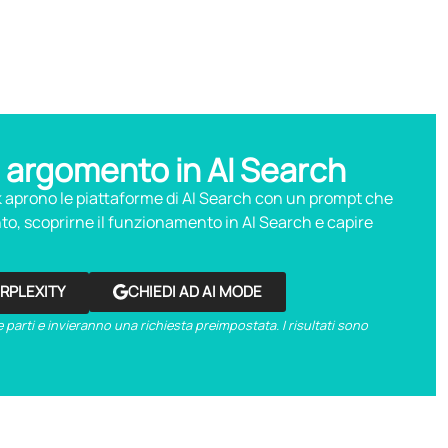
 argomento in AI Search
nk aprono le piattaforme di AI Search con un prompt che
o, scoprirne il funzionamento in AI Search e capire
ERPLEXITY
CHIEDI AD AI MODE
 parti e invieranno una richiesta preimpostata. I risultati sono