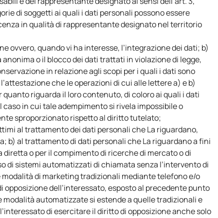
nsabili e del rappresentante designato ai sensi dell’art. 3,
rie di soggetti ai quali i dati personali possono essere
nza in qualità di rappresentante designato nel territorio
ne ovvero, quando vi ha interesse, l’integrazione dei dati; b)
anonima o il blocco dei dati trattati in violazione di legge,
nservazione in relazione agli scopi per i quali i dati sono
l’attestazione che le operazioni di cui alle lettere a) e b)
uanto riguarda il loro contenuto, di coloro ai quali i dati
l caso in cui tale adempimento si rivela impossibile o
e sproporzionato rispetto al diritto tutelato;
gittimi al trattamento dei dati personali che La riguardano,
; b) al trattamento di dati personali che La riguardano a fini
ta diretta o per il compimento di ricerche di mercato o di
di sistemi automatizzati di chiamata senza l’intervento di
modalità di marketing tradizionali mediante telefono e/o
o di opposizione dell’interessato, esposto al precedente punto
te modalità automatizzate si estende a quelle tradizionali e
’interessato di esercitare il diritto di opposizione anche solo