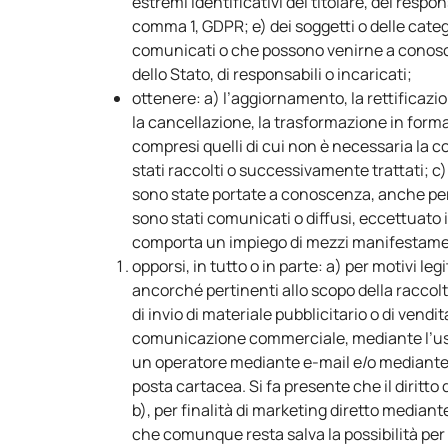
estremi identificativi del titolare, dei respo
comma 1, GDPR; e) dei soggetti o delle catego
comunicati o che possono venirne a conosce
dello Stato, di responsabili o incaricati;
ottenere: a) l’aggiornamento, la rettificazio
la cancellazione, la trasformazione in forma 
compresi quelli di cui non è necessaria la co
stati raccolti o successivamente trattati; c) 
sono state portate a conoscenza, anche per q
sono stati comunicati o diffusi, eccettuato i
comporta un impiego di mezzi manifestament
opporsi, in tutto o in parte: a) per motivi le
ancorché pertinenti allo scopo della raccolta
di invio di materiale pubblicitario o di vendi
comunicazione commerciale, mediante l’uso 
un operatore mediante e-mail e/o mediante 
posta cartacea. Si fa presente che il diritt
b), per finalità di marketing diretto median
che comunque resta salva la possibilità per l