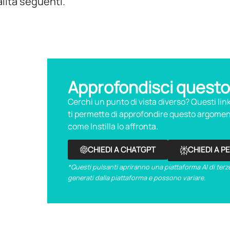
alità seguenti.
Approfondisci questo
Cerchi un punto di vista diverso? Questi li
ti permette di approfondire questo argoment
come Instilla lo affronta.
CHIEDI A CHATGPT
CHIEDI A P
*Questi pulsanti apriranno una piattaforma AI di terze
generati dalla piattaforma e possono variare.