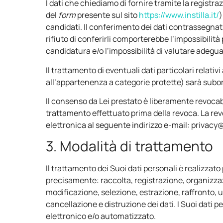
I dati che chiediamo di fornire tramite la regist
del
form
presente sul sito
https://www.instilla.it/
)
candidati. Il conferimento dei dati contrassegnat
rifiuto di conferirli comporterebbe l’impossibilità
candidatura e/o l’impossibilità di valutare adegu
Il trattamento di eventuali dati particolari relati
all’appartenenza a categorie protette) sarà sub
Il consenso da Lei prestato è liberamente revocab
trattamento effettuato prima della revoca. La r
elettronica al seguente indirizzo e-mail: privacy@i
3. Modalità di trattamento
Il trattamento dei Suoi dati personali è realizzato
precisamente: raccolta, registrazione, organizz
modificazione, selezione, estrazione, raffronto, 
cancellazione e distruzione dei dati. I Suoi dati 
elettronico e/o automatizzato.