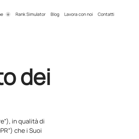
ne
Rank Simulator
Blog
Lavora con noi
Contatti
to dei
e”), in qualità di
DPR”) che i Suoi