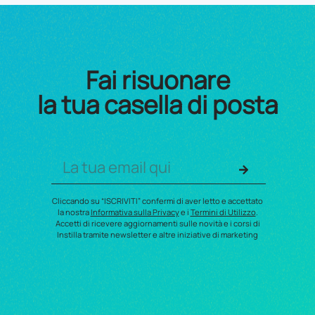
Fai risuonare
la tua casella di posta
Cliccando su “ISCRIVITI” confermi di aver letto e accettato
la nostra
Informativa sulla Privacy
e i
Termini di Utilizzo
.
Accetti di ricevere aggiornamenti sulle novità e i corsi di
Instilla tramite newsletter e altre iniziative di marketing