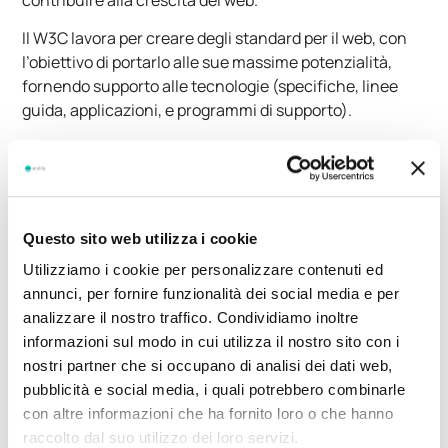
Il W3C lavora per creare degli standard per il web, con
l’obiettivo di portarlo alle sue massime potenzialità,
fornendo supporto alle tecnologie (specifiche, linee
guida, applicazioni, e programmi di supporto).
John Mueller
(uno dei Webmaster Trends Analysts di
Google)
ha
recentemente dichiarato
in un Hangout per
webmaster
che la convalida del W3C non ha alcun
impatto sui risultati di ricerca.
Questo sito web utilizza i cookie
Utilizziamo i cookie per personalizzare contenuti ed
annunci, per fornire funzionalità dei social media e per
analizzare il nostro traffico. Condividiamo inoltre
informazioni sul modo in cui utilizza il nostro sito con i
nostri partner che si occupano di analisi dei dati web,
pubblicità e social media, i quali potrebbero combinarle
con altre informazioni che ha fornito loro o che hanno
raccolto dal suo utilizzo dei loro servizi.
Durante uno degli Hangout per webmaster, a Mueller è