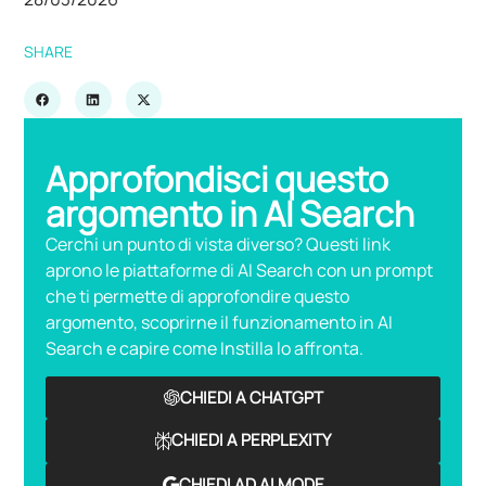
SHARE
Approfondisci questo
argomento in AI Search
Cerchi un punto di vista diverso? Questi link
aprono le piattaforme di AI Search con un prompt
che ti permette di approfondire questo
argomento, scoprirne il funzionamento in AI
Search e capire come Instilla lo affronta.
CHIEDI A CHATGPT
CHIEDI A PERPLEXITY
CHIEDI AD AI MODE