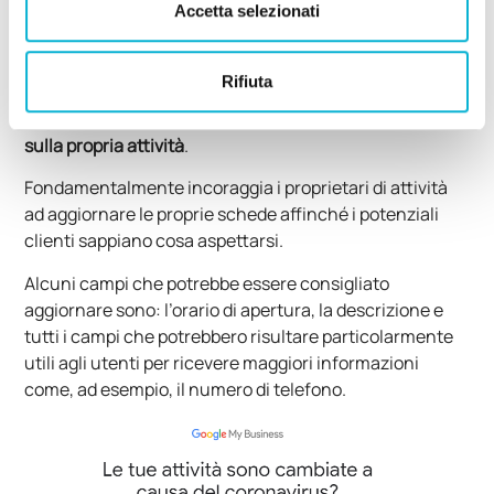
Accetta selezionati
In questi giorni
Google sta inviando delle notifiche e-
mail
ai proprietari di attività commerciali registrate in
Rifiuta
Google My Business
chiedendo
alle aziende
di
segnalare se il coronavirus (COVID-19) sta impattando
sulla propria attività
.
Fondamentalmente incoraggia i proprietari di attività
ad aggiornare le proprie schede affinché i potenziali
clienti sappiano cosa aspettarsi.
Alcuni campi che potrebbe essere consigliato
aggiornare sono: l’orario di apertura, la descrizione e
tutti i campi che potrebbero risultare particolarmente
utili agli utenti per ricevere maggiori informazioni
come, ad esempio, il numero di telefono.