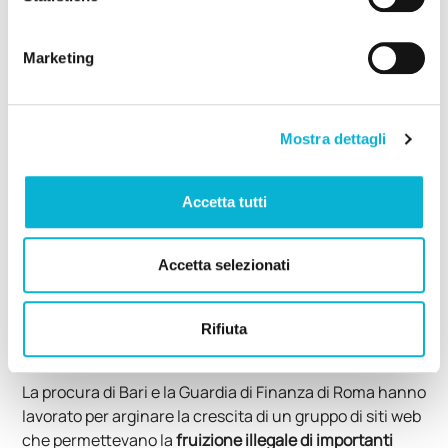
verrà inserita all’interno del contenitore con tutte le
altre piccole imprese locali da poter sostenere.
Marketing
Mostra dettagli
Accetta tutti
Accetta selezionati
Le autorità italiane contro
Rifiuta
la pirateria digitale
La procura di Bari e la Guardia di Finanza di Roma hanno
lavorato per arginare la crescita di un gruppo di siti web
che permettevano la
fruizione illegale di importanti