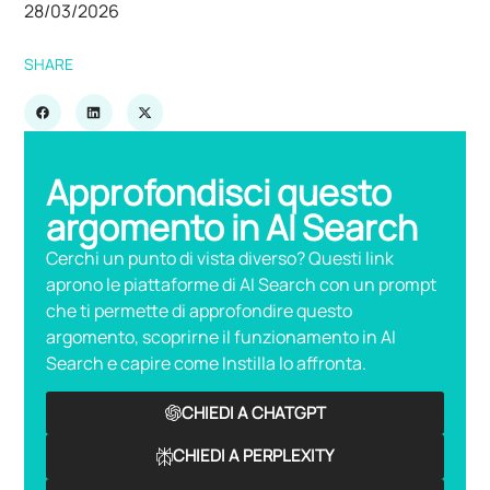
28/03/2026
SHARE
Approfondisci questo
argomento in AI Search
Cerchi un punto di vista diverso? Questi link
aprono le piattaforme di AI Search con un prompt
che ti permette di approfondire questo
argomento, scoprirne il funzionamento in AI
Search e capire come Instilla lo affronta.
CHIEDI A CHATGPT
CHIEDI A PERPLEXITY