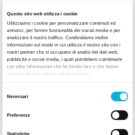
possono postare la foto di un piatto e allegando lo
sticker col tasto ordina, l’utente può direttamente
Questo sito web utilizza i cookie
inoltrare l’ordine e riceverlo a domicilio tramite
Deliveroo o Ubereats.
Utilizziamo i cookie per personalizzare contenuti ed
annunci, per fornire funzionalità dei social media e per
analizzare il nostro traffico. Condividiamo inoltre
informazioni sul modo in cui utilizza il nostro sito con i
nostri partner che si occupano di analisi dei dati web,
pubblicità e social media, i quali potrebbero combinarle
con altre informazioni che ha fornito loro o che hanno
raccolto dal suo utilizzo dei loro servizi.
Selezione
Necessari
del
consenso
Preferenze
Gli utenti invece possono dare il loro contributo per le
imprese locali, contrassegnando gli acquisti con lo
sticker “kilometro zero”, in questo modo la loro stories
Statistiche