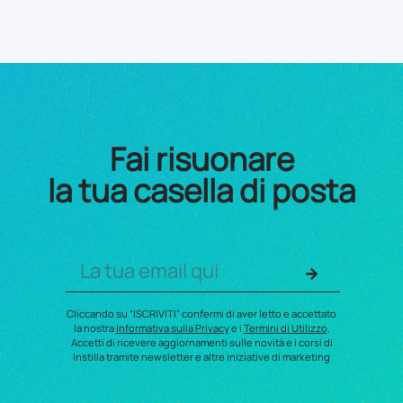
Fai risuonare
la tua casella di posta
Cliccando su “ISCRIVITI” confermi di aver letto e accettato
la nostra
Informativa sulla Privacy
e i
Termini di Utilizzo
.
Accetti di ricevere aggiornamenti sulle novità e i corsi di
Instilla tramite newsletter e altre iniziative di marketing