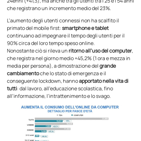
24enni (+41,3), ma anche tra gli utenti tra i 25 e i 54 anni
che registrano un incremento medio del 23%.
L’aumento degli utenti connessi non ha scalfito il
primato del mobile first:
smartphone e tablet
continuano ad impegnare il tempo degli utenti per il
90% circa del loro tempo speso online.
Nonostante ciò si rileva un
ritorno all’uso del computer
,
che registra nel giorno medio +45,2% (1 ora e mezza in
media per persona), a dimostrazione del
grande
cambiamento
che lo stato di emergenza e il
conseguente lockdown, hanno
apportato nella vita di
tutti
: dal lavoro, all’educazione scolastica, fino
all’informazione, l’intrattenimento e lo svago.