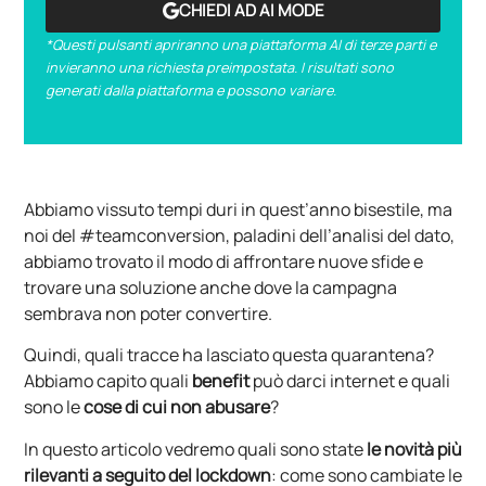
CHIEDI AD AI MODE
*Questi pulsanti apriranno una piattaforma AI di terze parti e
invieranno una richiesta preimpostata. I risultati sono
generati dalla piattaforma e possono variare.
Abbiamo vissuto tempi duri in quest’anno bisestile, ma
noi del #teamconversion, paladini dell’analisi del dato,
abbiamo trovato il modo di affrontare nuove sfide e
trovare una soluzione anche dove la campagna
sembrava non poter convertire.
Quindi, quali tracce ha lasciato questa quarantena?
Abbiamo capito quali
benefit
può darci internet e quali
sono le
cose di cui non abusare
?
In questo articolo vedremo quali sono state
le novità
più
rilevanti a seguito del lockdown
: come sono cambiate le