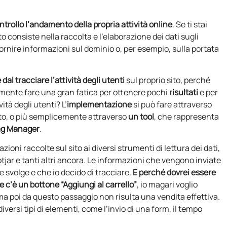
trollo l’andamento della propria attività online
. Se ti stai
consiste nella raccolta e l’elaborazione dei dati sugli
r fornire informazioni sul dominio o, per esempio, sulla portata
al tracciare l’attività degli utenti
sul proprio sito, perché
lmente fare una gran fatica per ottenere pochi
risultati
e per
ità degli utenti? L’
implementazione
si può fare attraverso
 sito, o più semplicemente attraverso
un tool
, che rappresenta
ag Manager
.
oni raccolte sul sito ai diversi strumenti di lettura dei dati,
jar e tanti altri ancora. Le informazioni che vengono inviate
e svolge e che io decido di tracciare.
E perché dovrei essere
e c’è un bottone “Aggiungi al carrello”
, io magari voglio
ma poi da questo passaggio non risulta una vendita effettiva.
iversi tipi di elementi, come l’invio di una form, il tempo