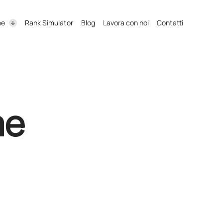
ne
Rank Simulator
Blog
Lavora con noi
Contatti
me