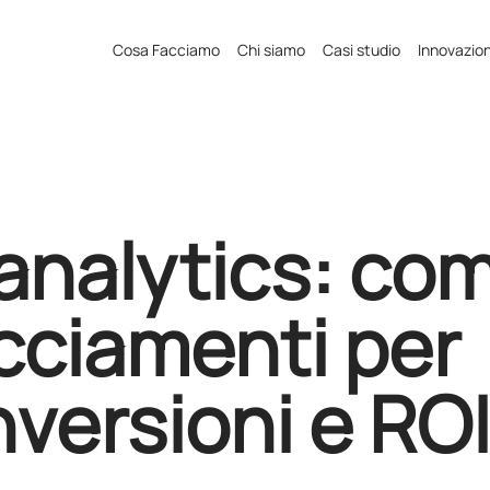
Cosa Facciamo
Chi siamo
Casi studio
Innovazio
nalytics: co
acciamenti per
nversioni e ROI