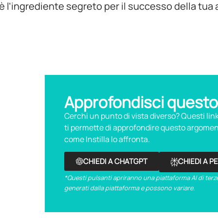
l’ingrediente segreto per il successo della tua a
Approfondisci questo
Cerchi un punto di vista diverso? Questi li
ti permette di approfondire questo argoment
come Instilla lo affronta.
CHIEDI A CHATGPT
CHIEDI A P
*Questi pulsanti apriranno una piattaforma AI di terze
generati dalla piattaforma e possono variare.