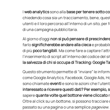
I
web analytics
sono alla
base per tenere sotto con
chiedendo cosa sia un tracciamento, bene, questo 
utenti e il loro percorso all’interno di un sito, pe
di una campagna pubblicitaria.
Al giorno d’oggi
non si può pensare di prescindere d
farlo
significherebbe
andare alla cieca
e probabi
di più
poco tangibili
. Ma come fare a captare l’attiv
l’inserimento di script all’interno del codice del
la salvezza di chi si occupa di Tracking:
Google T
Questo strumento permette di “inviare” le informazi
come Google Analytics, Facebook, Google Ads, Hot
sono chiamate
eventi
e sono le azioni che l’utent
interessato a ricevere questi dati?
Per esempio, s
sapere
quante volte quel bottone viene cliccato
Oltre al click su un bottone, si possono tracciare d
passato su una pagina o una semplice
pageview
.