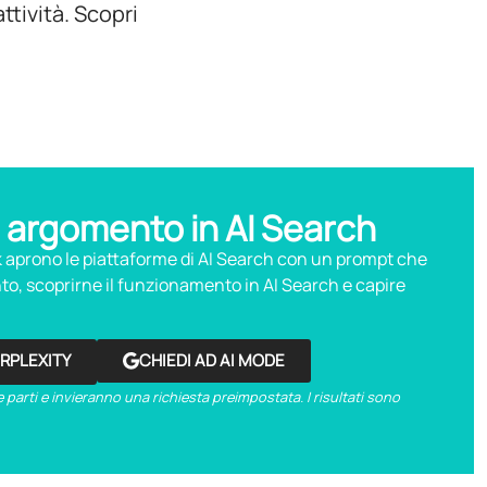
ttività. Scopri
 argomento in AI Search
nk aprono le piattaforme di AI Search con un prompt che
o, scoprirne il funzionamento in AI Search e capire
ERPLEXITY
CHIEDI AD AI MODE
 parti e invieranno una richiesta preimpostata. I risultati sono