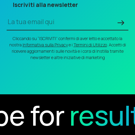
Iscriviti alla newsletter
Cliccando su “ISCRIVITI” confermi di aver letto e accettato la
nostra
Informativa sulla Privacy
e i
Termini di Utilizzo
. Accetti di
ricevere aggiornamenti sulle novità e i corsi di Instilla tramite
newsletter e altre iniziative di marketing
 for
result