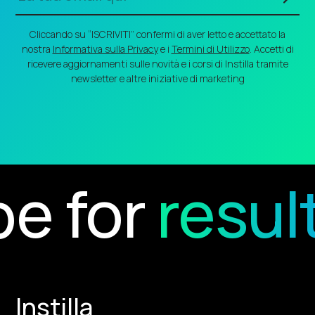
Cliccando su “ISCRIVITI” confermi di aver letto e accettato la
nostra
Informativa sulla Privacy
e i
Termini di Utilizzo
. Accetti di
ricevere aggiornamenti sulle novità e i corsi di Instilla tramite
newsletter e altre iniziative di marketing
 for
results
Instilla