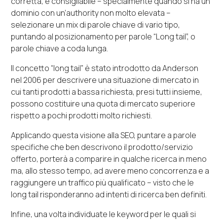
corretta, è consigliabile – specialmente quando si ha un
dominio con un’authority non molto elevata –
selezionare un mix di parole chiave di vario tipo,
puntando al posizionamento per parole “Long tail”, o
parole chiave a coda lunga.
Il concetto “long tail” è stato introdotto da Anderson
nel 2006 per descrivere una situazione di mercato in
cui tanti prodotti a bassa richiesta, presi tutti insieme,
possono costituire una quota di mercato superiore
rispetto a pochi prodotti molto richiesti.
Applicando questa visione alla SEO, puntare a parole
specifiche che ben descrivono il prodotto/servizio
offerto, porterà a comparire in qualche ricerca in meno
ma, allo stesso tempo, ad avere meno concorrenza e a
raggiungere un traffico più qualificato – visto che le
long tail risponderanno ad intenti di ricerca ben definiti.
Infine, una volta individuate le keyword per le quali si