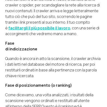
crawler o spider, per scandagliare la rete alla ricerca di
nuovi contenuti. Il crawler arriva e legge letteralmente
tutto ciò che può del tuo sito, scorrendo le pagine
tramite i link presenti al suo interno. Il tuo compito
è
facilitargli il più possibile il lavoro
, con una serie di
accorgimenti che vedremo mano a mano.
Fase
di indicizzazione
Quando è ancora in atto la scansione, il crawler archivia
i dati letti nel database del motore di ricerca, per poi
restituirli ordinati in base alla pertinenza con la parola
chiave ricercata.
Fase di posizionamento (o ranking)
Come dicevamo, una volta analizzati, i risultati della
scansione vengono ordinati e restituiti all’utente
all’interno della SERP. Questo è il ranking ed è