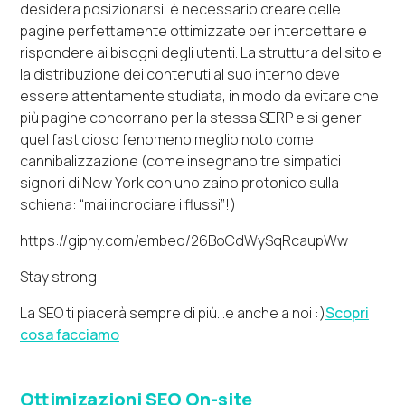
desidera posizionarsi, è necessario creare delle
pagine perfettamente ottimizzate per intercettare e
rispondere ai bisogni degli utenti. La struttura del sito e
la distribuzione dei contenuti al suo interno deve
essere attentamente studiata, in modo da evitare che
più pagine concorrano per la stessa SERP e si generi
quel fastidioso fenomeno meglio noto come
cannibalizzazione (come insegnano tre simpatici
signori di New York con uno zaino protonico sulla
schiena: “mai incrociare i flussi”!)
https://giphy.com/embed/26BoCdWySqRcaupWw
Stay strong
La SEO ti piacerà sempre di più...e anche a noi :)
Scopri
cosa facciamo
Ottimizazioni SEO On-site