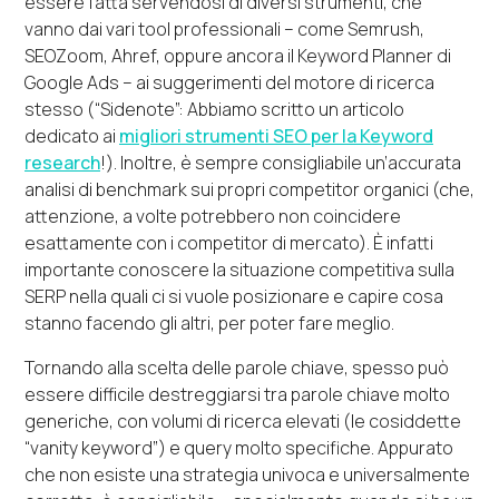
essere fatta servendosi di diversi strumenti, che
vanno dai vari tool professionali – come Semrush,
SEOZoom, Ahref, oppure ancora il Keyword Planner di
Google Ads – ai suggerimenti del motore di ricerca
stesso (“Sidenote”: Abbiamo scritto un articolo
dedicato ai
migliori strumenti SEO per la Keyword
research
!). Inoltre, è sempre consigliabile un’accurata
analisi di benchmark sui propri competitor organici (che,
attenzione, a volte potrebbero non coincidere
esattamente con i competitor di mercato). È infatti
importante conoscere la situazione competitiva sulla
SERP nella quali ci si vuole posizionare e capire cosa
stanno facendo gli altri, per poter fare meglio.
Tornando alla scelta delle parole chiave, spesso può
essere difficile destreggiarsi tra parole chiave molto
generiche, con volumi di ricerca elevati (le cosiddette
“vanity keyword”) e query molto specifiche. Appurato
che non esiste una strategia univoca e universalmente