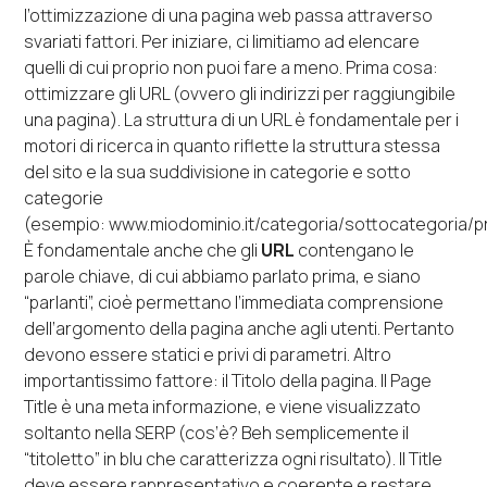
l’ottimizzazione di una pagina web passa attraverso
svariati fattori. Per iniziare, ci limitiamo ad elencare
quelli di cui proprio non puoi fare a meno. Prima cosa:
ottimizzare gli URL (ovvero gli indirizzi per raggiungibile
una pagina). La struttura di un URL è fondamentale per i
motori di ricerca in quanto riflette la struttura stessa
del sito e la sua suddivisione in categorie e sotto
categorie
(esempio:
www.miodominio.it/categoria/sottocategoria/p
È fondamentale anche che gli
URL
contengano le
parole chiave, di cui abbiamo parlato prima, e siano
“parlanti”, cioè permettano l’immediata comprensione
dell’argomento della pagina anche agli utenti. Pertanto
devono essere statici e privi di parametri. Altro
importantissimo fattore: il Titolo della pagina. Il Page
Title è una meta informazione, e viene visualizzato
soltanto nella SERP (cos’è? Beh semplicemente il
“titoletto” in blu che caratterizza ogni risultato). Il Title
deve essere rappresentativo e coerente e restare