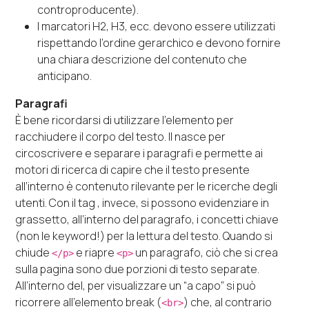
controproducente).
I marcatori H2, H3, ecc. devono essere utilizzati
rispettando l’ordine gerarchico e devono fornire
una chiara descrizione del contenuto che
anticipano.
Paragrafi
È bene ricordarsi di utilizzare l’elemento per
racchiudere il corpo del testo. Il nasce per
circoscrivere e separare i paragrafi e permette ai
motori di ricerca di capire che il testo presente
all’interno è contenuto rilevante per le ricerche degli
utenti. Con il tag , invece, si possono evidenziare in
grassetto, all’interno del paragrafo, i concetti chiave
(non le keyword!) per la lettura del testo. Quando si
chiude
e riapre
un paragrafo, ciò che si crea
</p>
<p>
sulla pagina sono due porzioni di testo separate.
All’interno del, per visualizzare un “a capo” si può
ricorrere all’elemento break (
) che, al contrario
<br>