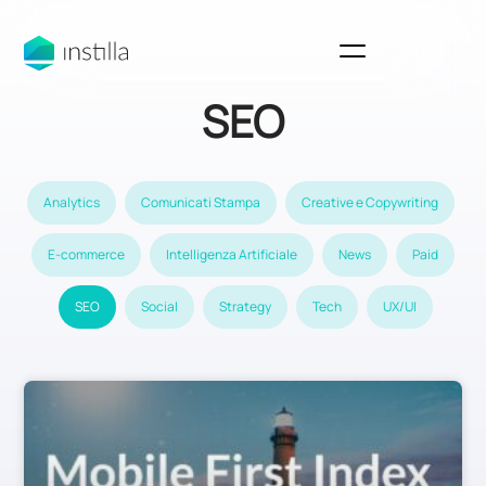
SEO
Analytics
Comunicati Stampa
Creative e Copywriting
E-commerce
Intelligenza Artificiale
News
Paid
SEO
Social
Strategy
Tech
UX/UI