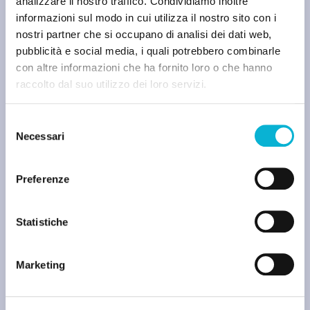
analizzare il nostro traffico. Condividiamo inoltre
informazioni sul modo in cui utilizza il nostro sito con i
nostri partner che si occupano di analisi dei dati web,
pubblicità e social media, i quali potrebbero combinarle
con altre informazioni che ha fornito loro o che hanno
raccolto dal suo utilizzo dei loro servizi.
SEO
Selezione
Necessari
del
Come apparire su Google Maps? Scopri come
consenso
inserire la tua attività!
Preferenze
Filippo Bernasconi
Statistiche
Marketing