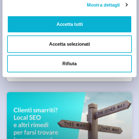
Mostra dettagli
Accetta tutti
SEO
Accetta selezionati
Tool per link building: alla scoperta di Majestic
SEO
Rifiuta
Alessandro Manzi