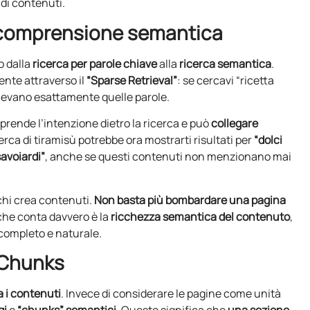
di contenuti.
 comprensione semantica
o dalla
ricerca per parole chiave
alla
ricerca semantica
.
nte attraverso il
“Sparse Retrieval”
: se cercavi “ricetta
enevano esattamente quelle parole.
mprende l’intenzione dietro la ricerca e può
collegare
cerca di tiramisù potrebbe ora mostrarti risultati per
“dolci
savoiardi”
, anche se questi contenuti non menzionano mai
chi crea contenuti.
Non basta più bombardare una pagina
 che conta davvero è la
ricchezza semantica del contenuto
,
completo e naturale.
 Chunks
a i contenuti
. Invece di considerare le pagine come unità