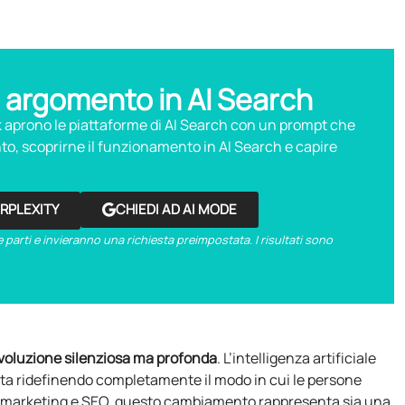
 argomento in AI Search
nk aprono le piattaforme di AI Search con un prompt che
o, scoprirne il funzionamento in AI Search e capire
ERPLEXITY
CHIEDI AD AI MODE
 parti e invieranno una richiesta preimpostata. I risultati sono
ivoluzione silenziosa ma profonda
. L’intelligenza artificiale
 sta ridefinendo completamente il modo in cui le persone
di marketing e SEO, questo cambiamento rappresenta sia una