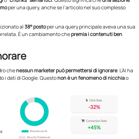
gi
o
“chunks” semantici
. Questo significa che
una sezione
simo
per una query, anche se l’articolo nel suo complesso
sizionato al
38° posto
per una query principale aveva una sua
orrelata. È un cambiamento che
premia i contenuti ben
norare
adro che
nessun marketer può permettersi di ignorare
. L’AI ha
o i dati di Google. Questo
non è un fenomeno di nicchia
o