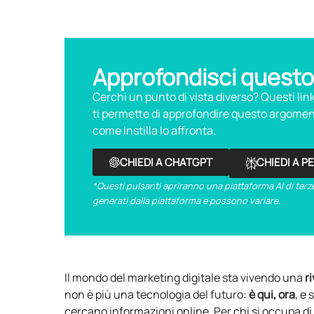
Approfondisci questo
Cerchi un punto di vista diverso? Questi li
ti permette di approfondire questo argoment
come Instilla lo affronta.
CHIEDI A CHATGPT
CHIEDI A P
*Questi pulsanti apriranno una piattaforma AI di terze
generati dalla piattaforma e possono variare.
Il mondo del marketing digitale sta vivendo una
r
non è più una tecnologia del futuro:
è qui, ora
, e
cercano informazioni online. Per chi si occupa 