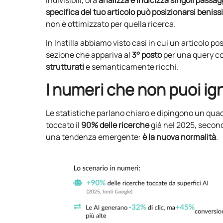
indivisibili, ora
analizza e indicizza singoli passag
specifica del tuo articolo può posizionarsi benis
non è ottimizzato per quella ricerca.
In Instilla abbiamo visto casi in cui un articolo po
sezione che appariva al
3° posto
per una query c
strutturati
e semanticamente ricchi.
I numeri che non puoi ig
Le statistiche parlano chiaro e dipingono un qu
toccato il
90% delle ricerche
già nel 2025, second
una tendenza emergente:
è la nuova normalità
.