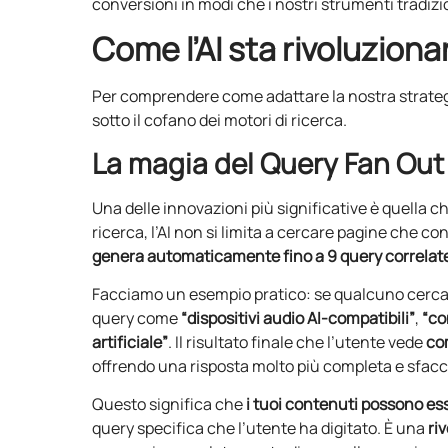
conversioni in modi che i nostri strumenti tradiz
Come l’AI sta rivoluziona
Per comprendere come adattare la nostra strate
sotto il cofano dei motori di ricerca.
La magia del Query Fan Out
Una delle innovazioni più significative è quella
ricerca, l’AI non si limita a cercare pagine che 
genera automaticamente fino a 9 query correlat
Facciamo un esempio pratico: se qualcuno cerc
query come
“dispositivi audio AI-compatibili”
,
“co
artificiale”
. Il risultato finale che l’utente vede
co
offrendo una risposta molto più completa e sfacc
Questo significa che
i tuoi contenuti possono esse
query specifica che l’utente ha digitato. È una
ri