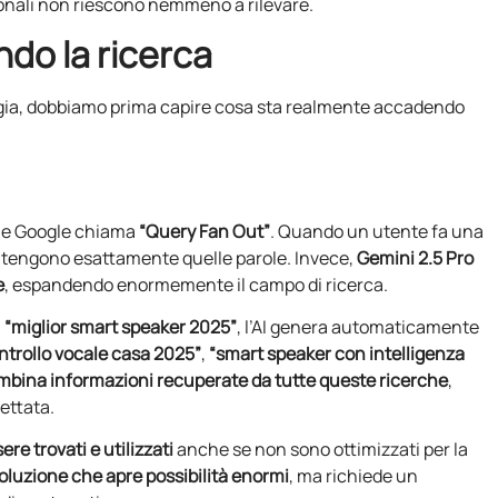
ionali non riescono nemmeno a rilevare.
ndo la ricerca
gia, dobbiamo prima capire cosa sta realmente accadendo
 che Google chiama
“Query Fan Out”
. Quando un utente fa una
contengono esattamente quelle parole. Invece,
Gemini 2.5 Pro
e
, espandendo enormemente il campo di ricerca.
a
“miglior smart speaker 2025”
, l’AI genera automaticamente
ntrollo vocale casa 2025”
,
“smart speaker con intelligenza
mbina informazioni recuperate da tutte queste ricerche
,
ettata.
re trovati e utilizzati
anche se non sono ottimizzati per la
voluzione che apre possibilità enormi
, ma richiede un