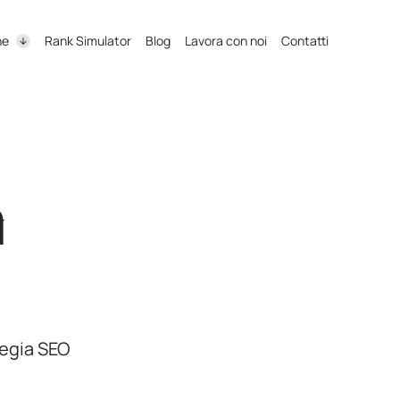
ne
Rank Simulator
Blog
Lavora con noi
Contatti
a
tegia SEO