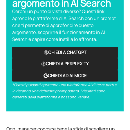
argomento in AI Search
Cerchi un punto di vista diverso? Questi link
aprono le piattaforme di AI Search con un prompt
che ti permette di approfondire questo
argomento, scoprirne il funzionamento in AI
Search e capire come Instilla lo affronta.
CHIEDI A CHATGPT
CHIEDI A PERPLEXITY
CHIEDI AD AI MODE
*Questi pulsanti apriranno una piattaforma AI di terze parti e
invieranno una richiesta preimpostata. I risultati sono
generati dalla piattaforma e possono variare.
Ogni manager conosce bene la sfida di scegliere un