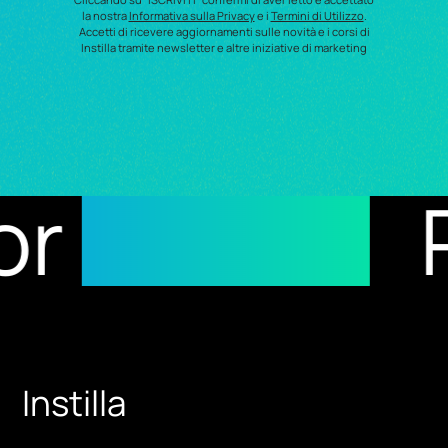
la nostra
Informativa sulla Privacy
e i
Termini di Utilizzo
.
Accetti di ricevere aggiornamenti sulle novità e i corsi di
Instilla tramite newsletter e altre iniziative di marketing
ults
Recipe
Instilla