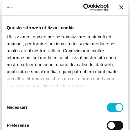
3. Business Layer
È il livello in cui strategie aziendali e business plan
vengono resi operativi attraverso attività di
sviluppo e
Questo sito web utilizza i cookie
gestione delle opportunità di business
. Parliamo quindi
Utilizziamo i cookie per personalizzare contenuti ed
dell’iter che va dall’individuazione di potenziali mercati
annunci, per fornire funzionalità dei social media e per
e clienti alla gestione e finalizzazione della
analizzare il nostro traffico. Condividiamo inoltre
componente contrattualistica con i new client/new
informazioni sul modo in cui utilizza il nostro sito con i
opportunity, completandosi con lo svolgimento di
nostri partner che si occupano di analisi dei dati web,
attività di gestione cliente/contratto.
pubblicità e social media, i quali potrebbero combinarle
4. Delivery Layer
con altre informazioni che ha fornito loro o che hanno
raccolto dal suo utilizzo dei loro servizi.
È il livello in cui si mettono a terra in progetti, il tempio
dei project leader e di tutti i team di Instilla. Qui si
Selezione
Necessari
posizionano i processi che vanno
dall’impostazione dei
del
progetti all’esecuzione nelle sue tre fasi
: Design, Set up
consenso
& Build, Run & Improve. Il tutto è abbracciato da
Preferenze
pratiche e procedure di
Project & Quality Management
.