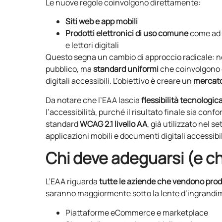
Le nuove regole coinvolgono direttamente:
Siti web e app mobili
Prodotti elettronici di uso comune
come ad 
e lettori digitali
Questo segna un cambio di approccio radicale: non 
pubblico, ma
standard uniformi
che coinvolgono d
digitali accessibili. L’obiettivo è creare un
mercato
Da notare che l’EAA lascia
flessibilità tecnologic
l’accessibilità, purché il risultato finale sia conf
standard
WCAG 2.1 livello AA
, già utilizzato nel s
applicazioni mobili e documenti digitali accessibil
Chi deve adeguarsi (e ch
L’EAA riguarda
tutte le aziende che vendono prodot
saranno maggiormente sotto la lente d’ingrandi
Piattaforme eCommerce e marketplace