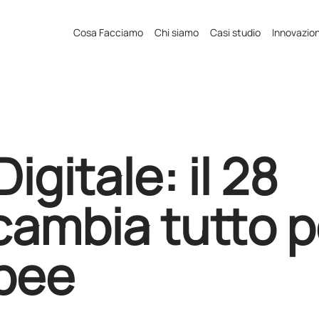
Cosa Facciamo
Chi siamo
Casi studio
Innovazio
igitale: il 28
ambia tutto p
pee