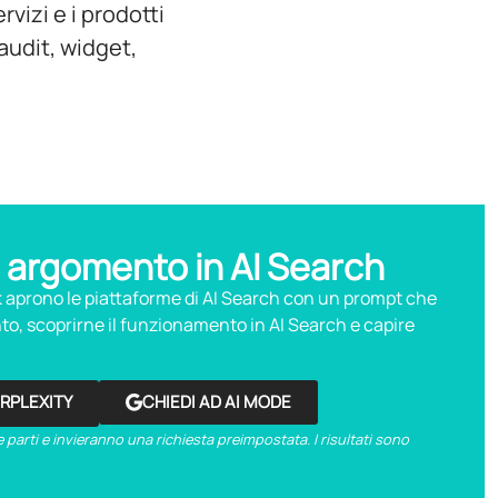
rvizi e i prodotti
audit, widget,
 argomento in AI Search
nk aprono le piattaforme di AI Search con un prompt che
o, scoprirne il funzionamento in AI Search e capire
ERPLEXITY
CHIEDI AD AI MODE
 parti e invieranno una richiesta preimpostata. I risultati sono