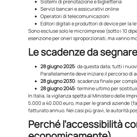
Sistemi di prenotazione e biglietteria
Servizi bancari e assicurativi online
Operatori di telecomunicazioni
Editori digitali e produttori di device per la l
Sono escluse solo le microimprese (sotto i 10 dipe
esenzione per oneri sproporzionati, ma vanno m
Le scadenze da segnare
28 giugno 2025
: da questa data, tutti i nuo
Parallelamente deve iniziare il percorso di 
28 giugno 2030
: scadenza finale per comple
28 giugno 2045
: termine ultimo per sostitui
In Italia, la vigilanza spetta al Ministero delle Im
5.000 a 40.000 euro, ma per le grandi aziende (fa
fatturato annuo. Nei casi più gravi, le autorità po
Perché l’accessibilità c
economicamente)