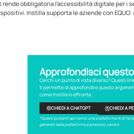
ende obbligatoria l’accessibilità digitale per i se
ispositivi. Instilla supporta le aziende con EQUO: 
Approfondisci questo
Cerchi un punto di vista diverso? Questi li
ti permette di approfondire questo argoment
come Instilla lo affronta.
CHIEDI A CHATGPT
CHIEDI A P
*Questi pulsanti apriranno una piattaforma AI di terze
generati dalla piattaforma e possono variare.