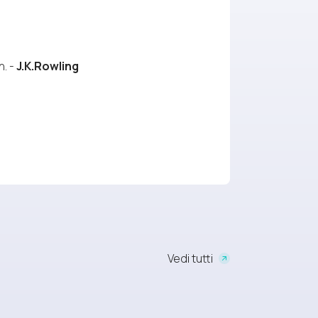
n. -
J.K.Rowling
Vedi tutti