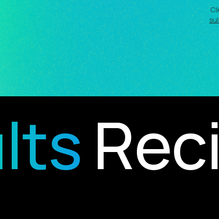
Cl
sul
ts
Recip