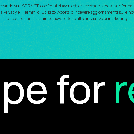
iccando su “ISCRIVITI” confermi di aver letto e accettato la nostra
Informat
la Privacy
e i
Termini di Utilizzo
. Accetti di ricevere aggiornamenti sulle no
e i corsi di Instilla tramite newsletter e altre iniziative di marketing
e for
re