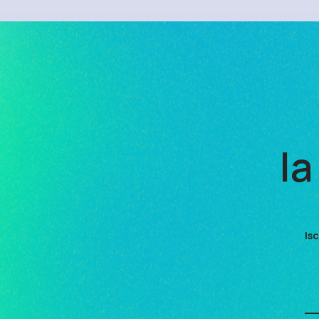
la
Isc