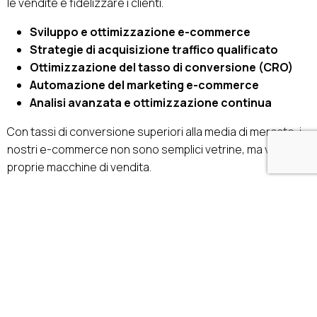
le vendite e fidelizzare i clienti.
Sviluppo e ottimizzazione e-commerce
Strategie di acquisizione traffico qualificato
Ottimizzazione del tasso di conversione (CRO)
Automazione del marketing e-commerce
Analisi avanzata e ottimizzazione continua
Con tassi di conversione superiori alla media di mercato, i
nostri e-commerce non sono semplici vetrine, ma vere e
proprie macchine di vendita.
Web design & sviluppo orientato alla
conversione
Il team di Product Design UX/UI progetta esperienze di
navigazione e interfacce per garantire fruizione intuitiva e
performante dei prodotti digitali. Il nostro approccio
integra la collaborazione tra team di comunicazione e